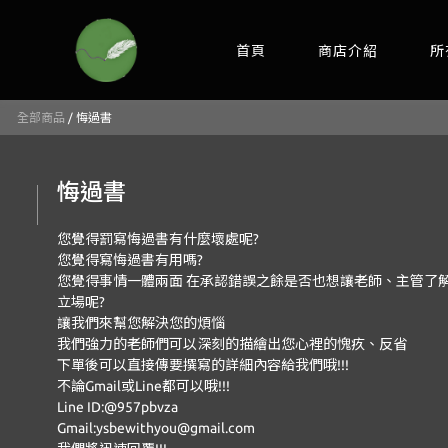
首頁
商店介紹
所
全部商品
/
悔過書
悔過書
您覺得罰寫悔過書有什麼壞處呢?
您覺得寫悔過書有用嗎?
您覺得事情一體兩面 在承認錯誤之餘是否也想讓老師、主管了
立場呢?
讓我們來幫您解決您的煩惱
我們強力的老師們可以深刻的描繪出您心裡的愧疚、反省
下單後可以直接傳要撰寫的詳細內容給我們哦!!!
不論Gmail或Line都可以哦!!!
Line ID:@957pbvza
Gmail:ysbewithyou@gmail.com