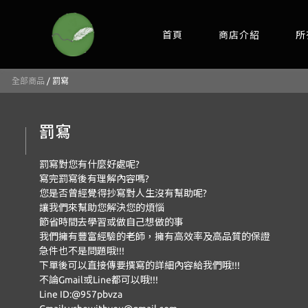
首頁
商店介紹
所
全部商品
/
罰寫
罰寫
罰寫對您有什麼好處呢?
寫完罰寫後有理解內容嗎?
您是否曾經覺得抄寫對人生沒有幫助呢?
讓我們來幫助您解決您的煩惱
節省時間去學習或做自己想做的事
我們擁有豐富經驗的老師，擁有高效率及高品質的保證
急件也不是問題哦!!!
下單後可以直接傳要撰寫的詳細內容給我們哦!!!
不論Gmail或Line都可以哦!!!
Line ID:@957pbvza