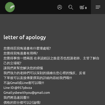
letter of apology
您覺得罰寫悔過書有什麼壞處呢?
您覺得寫悔過書有用嗎?
您覺得事情一體兩面 在承認錯誤之餘是否也想讓老師、主管了解自
己的立場呢?
讓我們來幫您解決您的煩惱
我們強力的老師們可以深刻的描繪出您心裡的愧疚、反省
下單後可以直接傳要撰寫的詳細內容給我們哦!!!
不論Gmail或Line都可以哦!!!
Line ID:@957pbvza
Gmail:ysbewithyou@gmail.com
我們將迅速回覆!!!
價格的部分都可以討論哦!