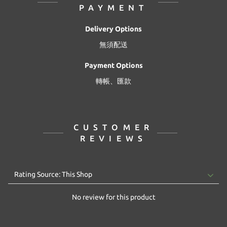
PAYMENT
Delivery Options
無須配送
Payment Options
轉帳、匯款
CUSTOMER
REVIEWS
No review for this product