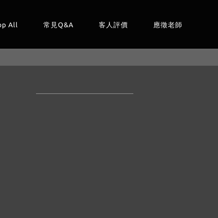
op All
常見Q&A
客人評價
應徵老師