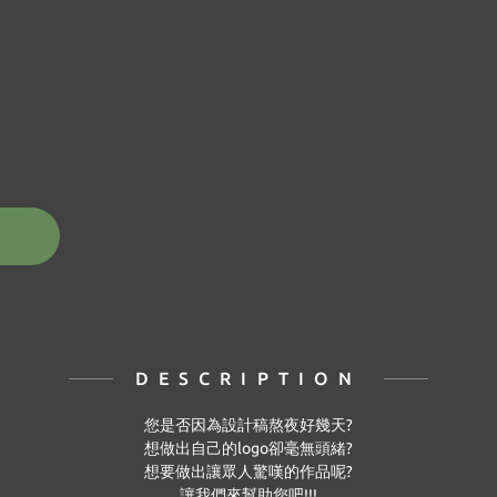
DESCRIPTION
您是否因為設計稿熬夜好幾天?
想做出自己的logo卻毫無頭緒?
想要做出讓眾人驚嘆的作品呢?
讓我們來幫助您吧!!!